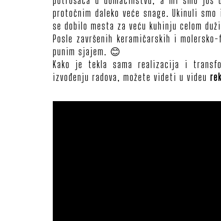
potrošača u domaćinstvu, a mi smo još d
protočnim daleko veće snage. Ukinuli smo i
se dobilo mesta za veću kuhinju celom duž
Posle završenih keramičarskih i molersko-f
punim sjajem. 😊
Kako je tekla sama realizacija i trans
izvođenju radova, možete videti u videu
re