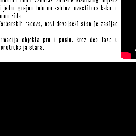
odatno imali zadatak zamene klasičnog bojlera
 jedno grejno telo na zahtev investitora kako bi
inom zida.
arbarskih radova, novi devojački stan je zasijao
formacija objekta
pre i posle
, kroz deo faza u
konstrukcija stana
.