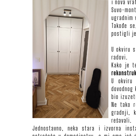
i nova vra
Suvo-mont
ugradnim 
Takođe se
postigli j
U okviru 
radovi.
Kako je t
rekonstruk
U okviru
dovodnog k
bio izuze
Ne tako r
gradnji,
rešavali.
Jednostavno, neka stara i izvorna insta