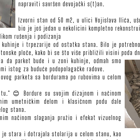
napraviti savršen devojački s(t)an.
Izvorni stan od 50 m2, u ulici Vojislava Ilića, u
bio je još jedan u nekolicini kompletno rekonstr
likom rušenja i podizanja
e kuhinje i trpezarije od ostatka stana. Bilo je potrebn
etonske ploče, kako bi se što više približili visini poda d
ila da parket bude i u zoni kuhinje, odmah smo
premi istog za buduće podopolagačke radove.
stovog parketa sa bordurama po rubovima u celom
estu." 😊 Bordure su svojim dizajnom i načinom
venim umetničkim delom i klasičnom podu dale
elog stana.
anim načinom slaganja pružio i efekat vizuelnog
je stara i dotrajala stolarija u celom stanu, kao