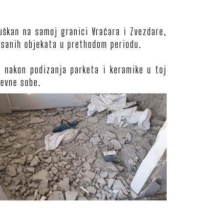
šuškan na samoj granici Vračara i Zvezdare,
uisanih objekata u prethodom periodu.
o nakon podizanja parketa i keramike u toj
nevne sobe.