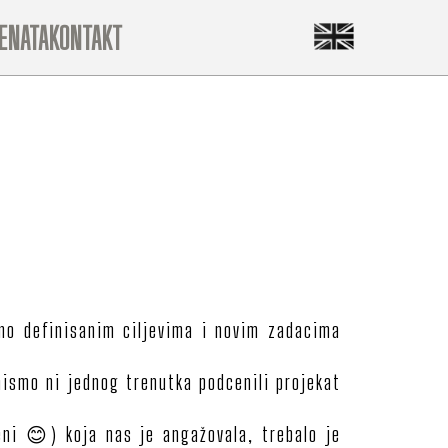
JENATA
KONTAKT
no definisanim ciljevima i novim zadacima
nismo ni jednog trenutka podcenili projekat
eni 😊) koja nas je angažovala, trebalo je