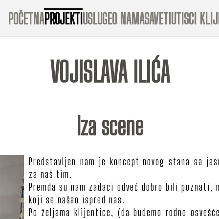
POČETNA
PROJEKTI
USLUGE
O NAMA
SAVETI
UTISCI KLI
VOJISLAVA ILIĆA
Iza scene
Predstavljen nam je koncept novog stana sa jas
za naš tim.
Premda su nam zadaci odveć dobro bili poznati, 
koji se našao ispred nas.
Po željama klijentice, (da budemo rodno osvešć