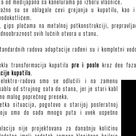
ta od medijapana sa kanelurama po izboru vlasnice.
ažno su se oblagale cevi grejanja u kupatilu, kao i
vodokotlićem.
, gips pločama na metalnoj potkonstrukciji, prepravlj
ednoobraznost svih lučnih otvora u stanu.
standardnih radova adaptacije rađeni su i kompletni vodo
ekla transformacija kupatila
pre i posle
kroz deo faza
cije kupatila
.
 elektro-radova smo se odlučili i na zamenu
abla od strujnog sata do stana, jer je stari kabl
tno malog poprečnog preseka.
etka situacija, pogotovo u starijoj posleratnoj
 koju smo do sada mnogo puta i uvek uspešno
lacija nije projektovana za današnju količinu