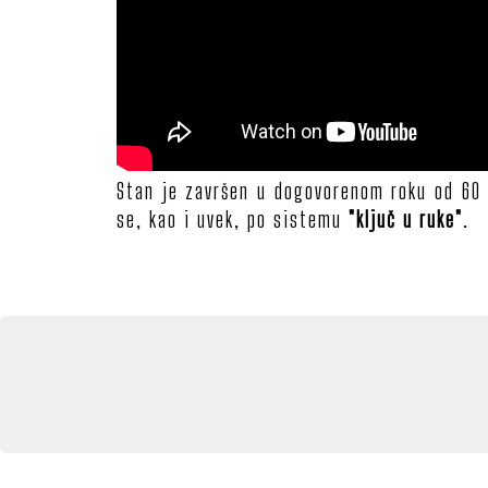
Stan je završen u dogovorenom roku od 60 d
se, kao i uvek, po sistemu
"ključ u ruke"
.