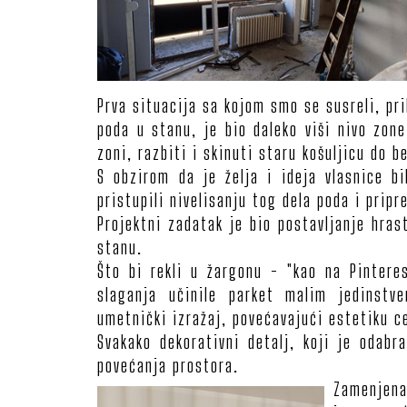
Prva situacija sa kojom smo se susreli, pri
poda u stanu, je bio daleko viši nivo zon
zoni, razbiti i skinuti staru košuljicu do b
S obzirom da je želja i ideja vlasnice b
pristupili nivelisanju tog dela poda i pri
Projektni zadatak je bio postavljanje hra
stanu.
Što bi rekli u žargonu - "kao na Pinter
slaganja učinile parket malim jedinst
umetnički izražaj, povećavajući estetiku c
Svakako dekorativni detalj, koji je odabr
povećanja prostora.
Zamenjena 