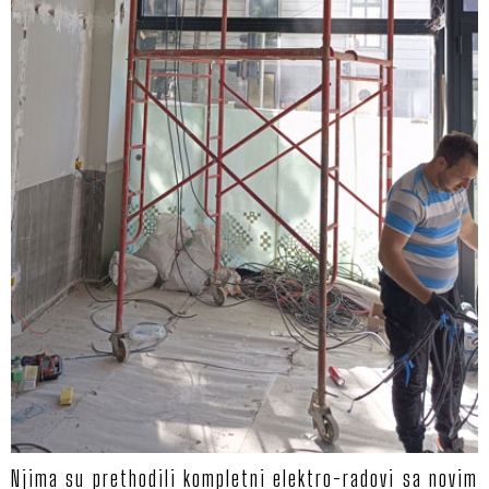
POČ
PROJ
USL
Njima su prethodili kompletni elektro-radovi sa novim