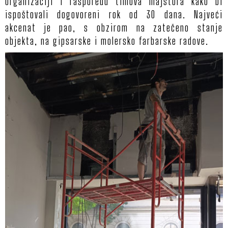
organizaciji i rasporedu timova majstora kako bi
ispoštovali dogovoreni rok od 30 dana. Najveći
akcenat je pao, s obzirom na zatečeno stanje
objekta, na gipsarske i molersko farbarske radove.