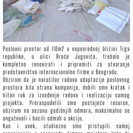
Poslovni prostor od 110m2 u neposrednoj blizini Trga
republike, u ulici Braće Jugovića, trebalo je
kompletno renovirati i pripremiti za otvaranje
predstavništva internacionalne firme u Beogradu.
Obzirom da je naručilac radova adaptacije poslovnog
prostora bila strana kompanija, dobili smo kratak i
hitan rok za izvođenje radova i realizaciju samog
projekta. Preraspodelili smo postojeće resurse,
obzirom na sezonu godišnjih odmora, maksimalno se
angažovali i bacili odmah u akciju.
Kao i uvek, studiozno smo pristupili samoj