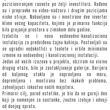
pozicioniranjem rasvete po želji investitora. Rađene
su i prepravke na video-nadzoru i drugim pozicijama
niske struje. Nabavljene su i montirane dve inverter
O
klime većeg kapaciteta, kojima je primarna funkcija
NA
bila grejanje prostora u zimskom delu godine.
Izvlačila se i nova vodovodno-kanalizaciona
instalacija za predviđenu čajnu kuhinju. Postavljali su
SAV
se ugradni vodokotlići u toalete i vršile minimalne
izmene na vodovodnoj i kanalizacionoj instalaciji.
Jedan od većih izazova u projektu, obzirom na visinu
UTIS
drugog etaža, bilo je zastakljivanje galerije. Barijera
od kaljenog stakla je napravljena na meru,
KLIJ
dopremljena i montirana bez ikakvih problema,
zahvaljujući iskustvu naših majstora.
Primarni cilj, pored estetike, je bio da se gornji deo
KON
koji je namenjen za sastanke, zvučno izoluje i odvoji
od donjeg sprata.