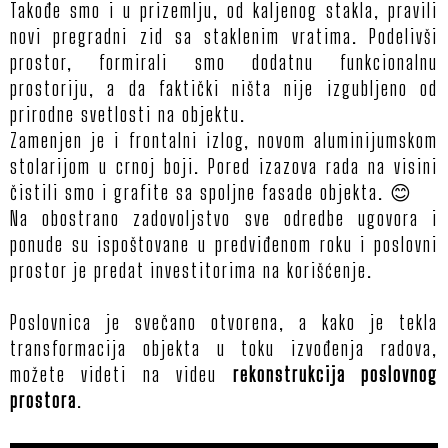
Takođe smo i u prizemlju, od kaljenog stakla, pravili
novi pregradni zid sa staklenim vratima. Podelivši
prostor, formirali smo dodatnu funkcionalnu
prostoriju, a da faktički ništa nije izgubljeno od
prirodne svetlosti na objektu.
Zamenjen je i frontalni izlog, novom aluminijumskom
stolarijom u crnoj boji. Pored izazova rada na visini
čistili smo i grafite sa spoljne fasade objekta. 😊
Na obostrano zadovoljstvo sve odredbe ugovora i
ponude su ispoštovane u predviđenom roku i poslovni
prostor je predat investitorima na korišćenje.
Poslovnica je svečano otvorena, a kako je tekla
transformacija objekta u toku izvođenja radova,
možete videti na videu
rekonstrukcija poslovnog
prostora
.