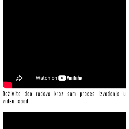
Doživite deo radova kroz sam proces izvođenja u
videu ispod.
POČ