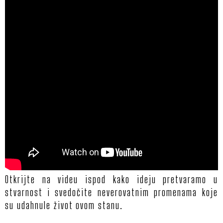
PROJ
USL
O
NA
SAV
Otkrijte na videu ispod kako ideju pretvaramo u
stvarnost i svedočite neverovatnim promenama koje
su udahnule život ovom stanu.
UTIS